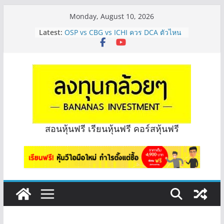
Skip
Monday, August 10, 2026
to
Latest:
OSP vs CBG vs ICHI ควร DCA ตัวไหน
content
ดี? | Q&A กล้วยๆ EP.1165
PROSPECT REIT สัญญาลูกค้าจะหมดปี
ไหม จะทราบได้ยังไง? | Q&A กล้วยๆ
EP.1168
PROSPECT REIT มือใหม่ ลงทุนได้ไหม
ครับ? | Q&A กล้วยๆ EP.1167
Hot Topic! อัปเดทงบ สื่อสาร, ค้าปลีก
ตัวไหนเหมาะถือเอาปันผล? | Hot Topic
EP.41
สอนหุ้นฟรี เรียนหุ้นฟรี คอร์สหุ้นฟรี
หุ้นซอสภูเขาทอง Sauce เหมาะถือเป็น
หุ้นปันผลไหม? | Q&A กล้วยๆ EP.1166