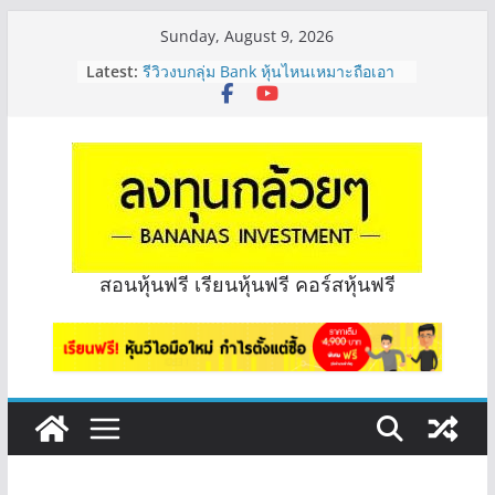
Skip
Sunday, August 9, 2026
to
Latest:
รีวิวงบกลุ่ม Bank หุ้นไหนเหมาะถือเอา
content
“ปันผล” | EP.175
PROSPECT REIT มือใหม่ ลงทุนได้ไหม
ครับ? | Q&A กล้วยๆ EP.1167
Hot Topic! อัปเดทงบ สื่อสาร, ค้าปลีก
ตัวไหนเหมาะถือเอาปันผล? | Hot Topic
EP.41
หุ้นซอสภูเขาทอง Sauce เหมาะถือเป็น
หุ้นปันผลไหม? | Q&A กล้วยๆ EP.1166
OSP vs CBG vs ICHI ควร DCA ตัวไหน
สอนหุ้นฟรี เรียนหุ้นฟรี คอร์สหุ้นฟรี
ดี? | Q&A กล้วยๆ EP.1165