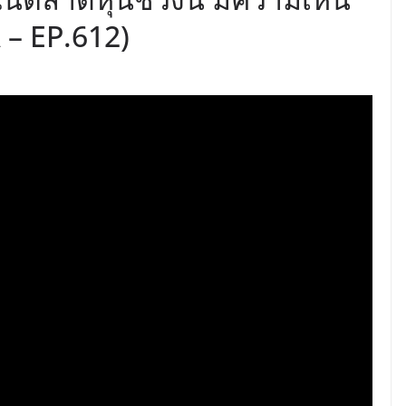
 – EP.612)