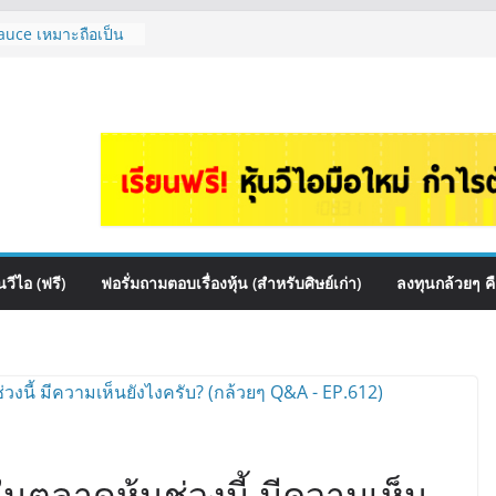
auce เหมาะถือเป็น
&A กล้วยๆ EP.1166
HI ควร DCA ตัวไหน
EP.1165
หุ้นไหนเหมาะถือเอา
 ต้องดู Short –
้นๆไหมคะ? | Q&A
จัดพอร์ตหุ้นปันผล
รรมไหนดี? | Q&A
วีไอ (ฟรี)
ฟอรั่มถามตอบเรื่องหุ้น (สำหรับศิษย์เก่า)
ลงทุนกล้วยๆ ค
นตลาดหุ้นช่วงนี้ มีความเห็น