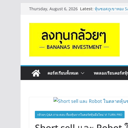
Skip
Latest:
หุ้นซอสภูเขาทอง S
Thursday, August 6, 2026
to
หุ้นปันผลไหม? | Q
OSP vs CBG vs IC
content
ดี? | Q&A กล้วยๆ 
รีวิวงบกลุ่ม Bank 
“ปันผล” | EP.175
จะเลือกหุ้นแต่ละตัว
Long ของหุ้นตัวนั
กล้วยๆ EP.1164
มีเงิน 8 ล้าน อยาก
ระยะยาว อุตสาหก
กล้วยๆ EP.1163
คอร์สเรียนทั้งหมด
ทดลองเรียนคอร์สหุ้น
กล้วยๆ Q&A ถาม-ตอบ เรื่องหุ้นจากในคอร์สหุ้นมือใหม่ VI TURN PRO
Short sell และ Robot ใ