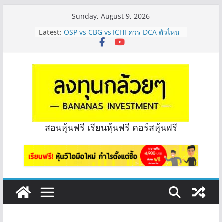
Skip
Sunday, August 9, 2026
to
Latest:
OSP vs CBG vs ICHI ควร DCA ตัวไหน
content
ดี? | Q&A กล้วยๆ EP.1165
รีวิวงบกลุ่ม Bank หุ้นไหนเหมาะถือเอา
“ปันผล” | EP.175
PROSPECT REIT มือใหม่ ลงทุนได้ไหม
ครับ? | Q&A กล้วยๆ EP.1167
Hot Topic! อัปเดทงบ สื่อสาร, ค้าปลีก
ตัวไหนเหมาะถือเอาปันผล? | Hot Topic
EP.41
หุ้นซอสภูเขาทอง Sauce เหมาะถือเป็น
สอนหุ้นฟรี เรียนหุ้นฟรี คอร์สหุ้นฟรี
หุ้นปันผลไหม? | Q&A กล้วยๆ EP.1166