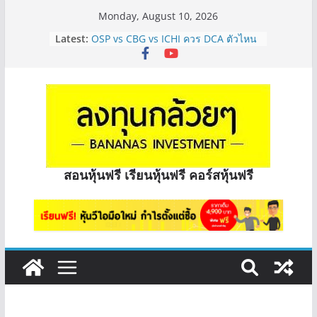
Monday, August 10, 2026
Latest:
OSP vs CBG vs ICHI ควร DCA ตัวไหน
ดี? | Q&A กล้วยๆ EP.1165
PROSPECT REIT สัญญาลูกค้าจะหมดปี
ไหม จะทราบได้ยังไง? | Q&A กล้วยๆ
EP.1168
PROSPECT REIT มือใหม่ ลงทุนได้ไหม
ครับ? | Q&A กล้วยๆ EP.1167
Hot Topic! อัปเดทงบ สื่อสาร, ค้าปลีก
ตัวไหนเหมาะถือเอาปันผล? | Hot Topic
EP.41
สอนหุ้นฟรี เรียนหุ้นฟรี คอร์สหุ้นฟรี
หุ้นซอสภูเขาทอง Sauce เหมาะถือเป็น
หุ้นปันผลไหม? | Q&A กล้วยๆ EP.1166