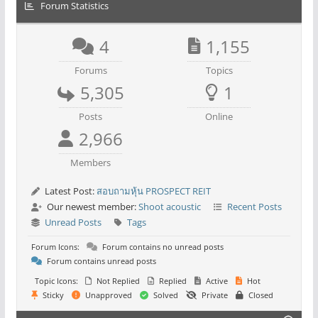
Forum Statistics
4
1,155
Forums
Topics
5,305
1
Posts
Online
2,966
Members
Latest Post:
สอบถามหุ้น PROSPECT REIT
Our newest member:
Shoot acoustic
Recent Posts
Unread Posts
Tags
Forum Icons:
Forum contains no unread posts
Forum contains unread posts
Topic Icons:
Not Replied
Replied
Active
Hot
Sticky
Unapproved
Solved
Private
Closed