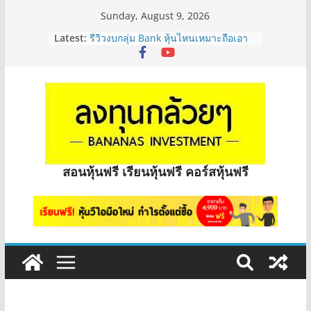
Sunday, August 9, 2026
Latest:
รีวิวงบกลุ่ม Bank หุ้นไหนเหมาะถือเอา
“ปันผล” | EP.175
PROSPECT REIT มือใหม่ ลงทุนได้ไหม
ครับ? | Q&A กล้วยๆ EP.1167
Hot Topic! อัปเดทงบ สื่อสาร, ค้าปลีก
ตัวไหนเหมาะถือเอาปันผล? | Hot Topic
EP.41
หุ้นซอสภูเขาทอง Sauce เหมาะถือเป็น
หุ้นปันผลไหม? | Q&A กล้วยๆ EP.1166
OSP vs CBG vs ICHI ควร DCA ตัวไหน
สอนหุ้นฟรี เรียนหุ้นฟรี คอร์สหุ้นฟรี
ดี? | Q&A กล้วยๆ EP.1165