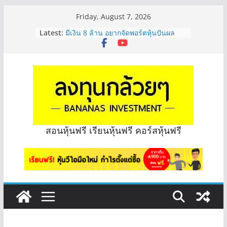
Skip
Friday, August 7, 2026
to
Latest:
มีเงิน 8 ล้าน อยากจัดพอร์ตหุ้นปันผล
content
ระยะยาว อุตสาหกรรมไหนดี? | Q&A
กล้วยๆ EP.1163
หุ้นซอสภูเขาทอง Sauce เหมาะถือเป็น
หุ้นปันผลไหม? | Q&A กล้วยๆ EP.1166
OSP vs CBG vs ICHI ควร DCA ตัวไหน
ดี? | Q&A กล้วยๆ EP.1165
รีวิวงบกลุ่ม Bank หุ้นไหนเหมาะถือเอา
“ปันผล” | EP.175
จะเลือกหุ้นแต่ละตัว ต้องดู Short –
สอนหุ้นฟรี เรียนหุ้นฟรี คอร์สหุ้นฟรี
Long ของหุ้นตัวนั้นๆไหมคะ? | Q&A
กล้วยๆ EP.1164