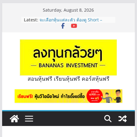
Skip
Saturday, August 8, 2026
to
Latest:
จะเลือกหุ้นแต่ละตัว ต้องดู Short –
content
Long ของหุ้นตัวนั้นๆไหมคะ? | Q&A
กล้วยๆ EP.1164
Hot Topic! อัปเดทงบ สื่อสาร, ค้าปลีก
ตัวไหนเหมาะถือเอาปันผล? | Hot Topic
EP.41
หุ้นซอสภูเขาทอง Sauce เหมาะถือเป็น
หุ้นปันผลไหม? | Q&A กล้วยๆ EP.1166
OSP vs CBG vs ICHI ควร DCA ตัวไหน
ดี? | Q&A กล้วยๆ EP.1165
สอนหุ้นฟรี เรียนหุ้นฟรี คอร์สหุ้นฟรี
รีวิวงบกลุ่ม Bank หุ้นไหนเหมาะถือเอา
“ปันผล” | EP.175