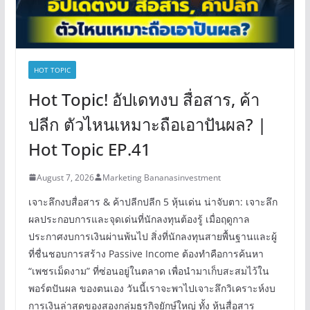
HOT TOPIC
Hot Topic! อัปเดทงบ สื่อสาร, ค้า
ปลีก ตัวไหนเหมาะถือเอาปันผล? |
Hot Topic EP.41
August 7, 2026
Marketing Bananasinvestment
เจาะลึกงบสื่อสาร & ค้าปลีกปลีก 5 หุ้นเด่น น่าจับตา: เจาะลึก
ผลประกอบการและจุดเด่นที่นักลงทุนต้องรู้ เมื่อฤดูกาล
ประกาศงบการเงินผ่านพ้นไป สิ่งที่นักลงทุนสายพื้นฐานและผู้
ที่ชื่นชอบการสร้าง Passive Income ต้องทำคือการค้นหา
“เพชรเม็ดงาม” ที่ซ่อนอยู่ในตลาด เพื่อนำมาเก็บสะสมไว้ใน
พอร์ตปันผล ของตนเอง วันนี้เราจะพาไปเจาะลึกวิเคราะห์งบ
การเงินล่าสุดของสองกลุ่มธุรกิจยักษ์ใหญ่ ทั้ง หุ้นสื่อสาร