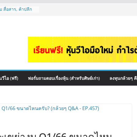
 สื่อสาร, ค้าปลีก
ปันผล? | Hot Topic
auce เหมาะถือเป็น
&A กล้วยๆ EP.1166
HI ควร DCA ตัวไหน
EP.1165
หุ้นไหนเหมาะถือเอา
 ต้องดู Short –
้นๆไหมคะ? | Q&A
วีไอ (ฟรี)
ฟอรั่มถามตอบเรื่องหุ้น (สำหรับศิษย์เก่า)
ลงทุนกล้วยๆ ค
 จะเขย่างบ Q1/66 ขนาดไหน