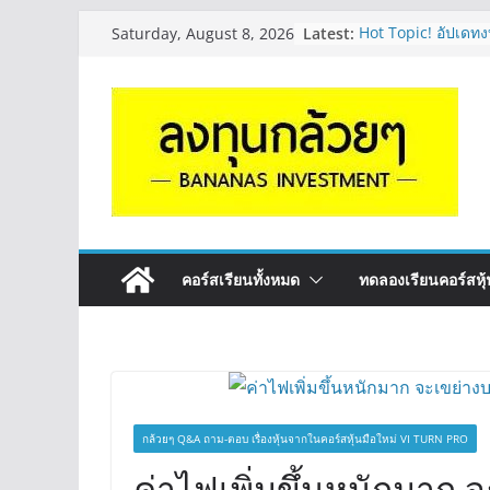
Skip
Latest:
Hot Topic! อัปเดทงบ
Saturday, August 8, 2026
to
ตัวไหนเหมาะถือเอา
EP.41
content
หุ้นซอสภูเขาทอง S
หุ้นปันผลไหม? | Q
OSP vs CBG vs IC
ดี? | Q&A กล้วยๆ 
รีวิวงบกลุ่ม Bank 
“ปันผล” | EP.175
จะเลือกหุ้นแต่ละตัว
Long ของหุ้นตัวนั
กล้วยๆ EP.1164
คอร์สเรียนทั้งหมด
ทดลองเรียนคอร์สหุ้น
กล้วยๆ Q&A ถาม-ตอบ เรื่องหุ้นจากในคอร์สหุ้นมือใหม่ VI TURN PRO
ค่าไฟเพิ่มขึ้นหนักมาก