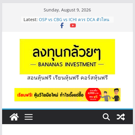
Skip
Sunday, August 9, 2026
to
Latest:
OSP vs CBG vs ICHI ควร DCA ตัวไหน
content
ดี? | Q&A กล้วยๆ EP.1165
รีวิวงบกลุ่ม Bank หุ้นไหนเหมาะถือเอา
“ปันผล” | EP.175
PROSPECT REIT มือใหม่ ลงทุนได้ไหม
ครับ? | Q&A กล้วยๆ EP.1167
Hot Topic! อัปเดทงบ สื่อสาร, ค้าปลีก
ตัวไหนเหมาะถือเอาปันผล? | Hot Topic
EP.41
หุ้นซอสภูเขาทอง Sauce เหมาะถือเป็น
สอนหุ้นฟรี เรียนหุ้นฟรี คอร์สหุ้นฟรี
หุ้นปันผลไหม? | Q&A กล้วยๆ EP.1166