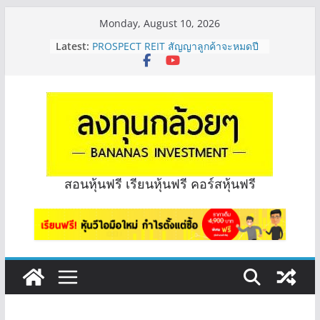
Skip
Monday, August 10, 2026
to
Latest:
PROSPECT REIT สัญญาลูกค้าจะหมดปี
content
ไหม จะทราบได้ยังไง? | Q&A กล้วยๆ
EP.1168
PROSPECT REIT มือใหม่ ลงทุนได้ไหม
ครับ? | Q&A กล้วยๆ EP.1167
Hot Topic! อัปเดทงบ สื่อสาร, ค้าปลีก
ตัวไหนเหมาะถือเอาปันผล? | Hot Topic
EP.41
หุ้นซอสภูเขาทอง Sauce เหมาะถือเป็น
หุ้นปันผลไหม? | Q&A กล้วยๆ EP.1166
สอนหุ้นฟรี เรียนหุ้นฟรี คอร์สหุ้นฟรี
OSP vs CBG vs ICHI ควร DCA ตัวไหน
ดี? | Q&A กล้วยๆ EP.1165