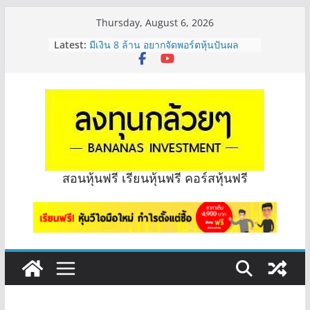
Skip
Thursday, August 6, 2026
จะเลือกหุ้นแต่ละตัว ต้องดู Short –
to
Latest:
Long ของหุ้นตัวนั้นๆไหมคะ? | Q&A
content
กล้วยๆ EP.1164
มีเงิน 8 ล้าน อยากจัดพอร์ตหุ้นปันผล
ระยะยาว อุตสาหกรรมไหนดี? | Q&A
กล้วยๆ EP.1163
หุ้นซอสภูเขาทอง Sauce เหมาะถือเป็น
หุ้นปันผลไหม? | Q&A กล้วยๆ EP.1166
OSP vs CBG vs ICHI ควร DCA ตัวไหน
ดี? | Q&A กล้วยๆ EP.1165
รีวิวงบกลุ่ม Bank หุ้นไหนเหมาะถือเอา
สอนหุ้นฟรี เรียนหุ้นฟรี คอร์สหุ้นฟรี
“ปันผล” | EP.175