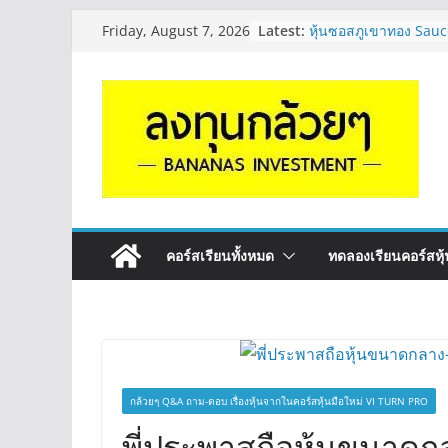
Skip
Latest:
หุ้นซอสภูเขาทอง Sauc
Friday, August 7, 2026
to
หุ้นปันผลไหม? | Q&A 
OSP vs CBG vs ICHI 
content
ดี? | Q&A กล้วยๆ EP.
รีวิวงบกลุ่ม Bank หุ้
“ปันผล” | EP.175
จะเลือกหุ้นแต่ละตัว ต้อ
Long ของหุ้นตัวนั้นๆ
กล้วยๆ EP.1164
มีเงิน 8 ล้าน อยากจัดพ
ระยะยาว อุตสาหกรรม
กล้วยๆ EP.1163
คอร์สเรียนทั้งหมด
ทดลองเรียนคอร์สหุ้น
กล้วยๆ Q&A ถาม-ตอบ เรื่องหุ้นจากในคอร์สหุ้นมือใหม่ VI TURN PRO
พี่ประพาสถือหุ้นขนาดกล