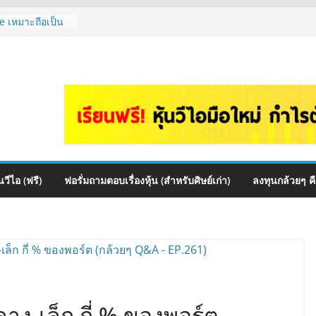
e เหมาะถือเป็น
กล้วยๆ EP.1166
ควร DCA ตัวไหน
1165
นไหนเหมาะถือเอา
งดู Short –
ไหมคะ? | Q&A
อร์ตหุ้นปันผล
ไหนดี? | Q&A
วีไอ (ฟรี)
ฟอรั่มถามตอบเรื่องหุ้น (สำหรับศิษย์เก่า)
ลงทุนกล้วยๆ ค
าง-เล็ก กี่ % ของพอร์ต