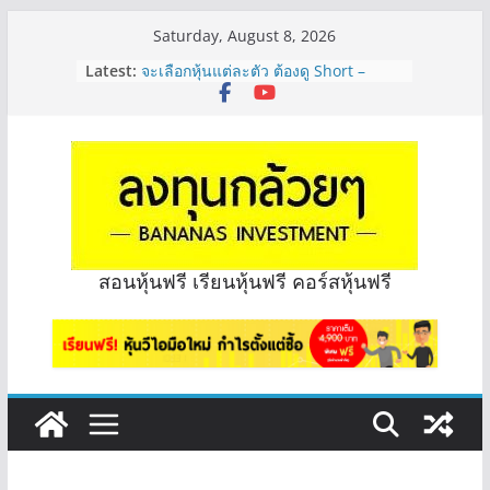
Skip
Saturday, August 8, 2026
to
Latest:
จะเลือกหุ้นแต่ละตัว ต้องดู Short –
content
Long ของหุ้นตัวนั้นๆไหมคะ? | Q&A
กล้วยๆ EP.1164
Hot Topic! อัปเดทงบ สื่อสาร, ค้าปลีก
ตัวไหนเหมาะถือเอาปันผล? | Hot Topic
EP.41
หุ้นซอสภูเขาทอง Sauce เหมาะถือเป็น
หุ้นปันผลไหม? | Q&A กล้วยๆ EP.1166
OSP vs CBG vs ICHI ควร DCA ตัวไหน
ดี? | Q&A กล้วยๆ EP.1165
สอนหุ้นฟรี เรียนหุ้นฟรี คอร์สหุ้นฟรี
รีวิวงบกลุ่ม Bank หุ้นไหนเหมาะถือเอา
“ปันผล” | EP.175