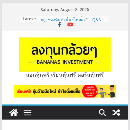
Skip
Saturday, August 8, 2026
to
จะเลือกหุ้นแต่ละตัว ต้องดู Short –
Latest:
content
Long ของหุ้นตัวนั้นๆไหมคะ? | Q&A
กล้วยๆ EP.1164
Hot Topic! อัปเดทงบ สื่อสาร, ค้าปลีก
ตัวไหนเหมาะถือเอาปันผล? | Hot Topic
EP.41
หุ้นซอสภูเขาทอง Sauce เหมาะถือเป็น
หุ้นปันผลไหม? | Q&A กล้วยๆ EP.1166
OSP vs CBG vs ICHI ควร DCA ตัวไหน
ดี? | Q&A กล้วยๆ EP.1165
สอนหุ้นฟรี เรียนหุ้นฟรี คอร์สหุ้นฟรี
รีวิวงบกลุ่ม Bank หุ้นไหนเหมาะถือเอา
“ปันผล” | EP.175