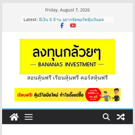
Skip
Friday, August 7, 2026
to
Latest:
มีเงิน 8 ล้าน อยากจัดพอร์ตหุ้นปันผล
content
ระยะยาว อุตสาหกรรมไหนดี? | Q&A
กล้วยๆ EP.1163
หุ้นซอสภูเขาทอง Sauce เหมาะถือเป็น
หุ้นปันผลไหม? | Q&A กล้วยๆ EP.1166
OSP vs CBG vs ICHI ควร DCA ตัวไหน
ดี? | Q&A กล้วยๆ EP.1165
รีวิวงบกลุ่ม Bank หุ้นไหนเหมาะถือเอา
“ปันผล” | EP.175
จะเลือกหุ้นแต่ละตัว ต้องดู Short –
สอนหุ้นฟรี เรียนหุ้นฟรี คอร์สหุ้นฟรี
Long ของหุ้นตัวนั้นๆไหมคะ? | Q&A
กล้วยๆ EP.1164