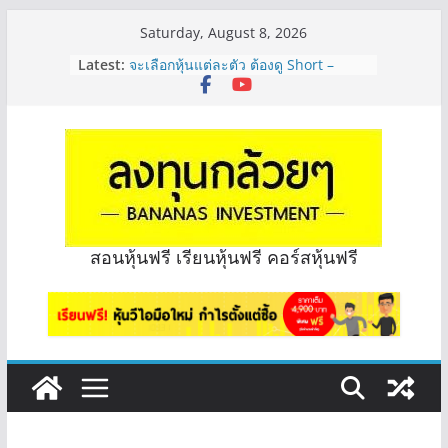
Skip
Saturday, August 8, 2026
to
Latest:
จะเลือกหุ้นแต่ละตัว ต้องดู Short –
content
Long ของหุ้นตัวนั้นๆไหมคะ? | Q&A
กล้วยๆ EP.1164
Hot Topic! อัปเดทงบ สื่อสาร, ค้าปลีก
ตัวไหนเหมาะถือเอาปันผล? | Hot Topic
EP.41
หุ้นซอสภูเขาทอง Sauce เหมาะถือเป็น
หุ้นปันผลไหม? | Q&A กล้วยๆ EP.1166
OSP vs CBG vs ICHI ควร DCA ตัวไหน
ดี? | Q&A กล้วยๆ EP.1165
สอนหุ้นฟรี เรียนหุ้นฟรี คอร์สหุ้นฟรี
รีวิวงบกลุ่ม Bank หุ้นไหนเหมาะถือเอา
“ปันผล” | EP.175