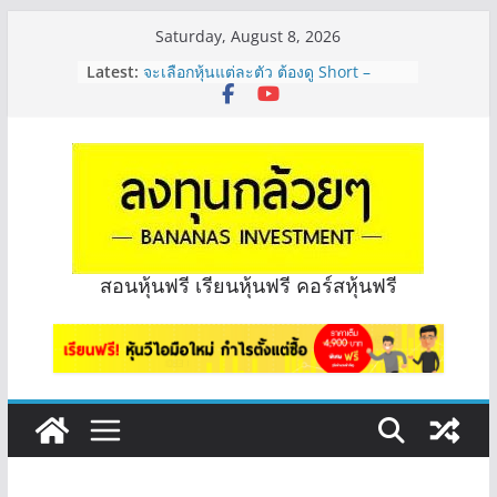
Skip
Saturday, August 8, 2026
รีวิวงบกลุ่ม Bank หุ้นไหนเหมาะถือเอา
to
Latest:
“ปันผล” | EP.175
content
จะเลือกหุ้นแต่ละตัว ต้องดู Short –
Long ของหุ้นตัวนั้นๆไหมคะ? | Q&A
กล้วยๆ EP.1164
Hot Topic! อัปเดทงบ สื่อสาร, ค้าปลีก
ตัวไหนเหมาะถือเอาปันผล? | Hot Topic
EP.41
หุ้นซอสภูเขาทอง Sauce เหมาะถือเป็น
หุ้นปันผลไหม? | Q&A กล้วยๆ EP.1166
OSP vs CBG vs ICHI ควร DCA ตัวไหน
สอนหุ้นฟรี เรียนหุ้นฟรี คอร์สหุ้นฟรี
ดี? | Q&A กล้วยๆ EP.1165