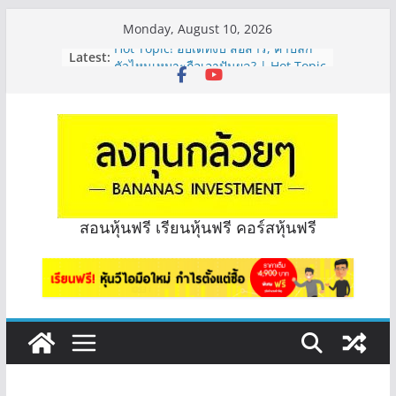
Skip
Monday, August 10, 2026
to
Hot Topic! อัปเดทงบ สื่อสาร, ค้าปลีก
Latest:
content
ตัวไหนเหมาะถือเอาปันผล? | Hot Topic
EP.41
หุ้นซอสภูเขาทอง Sauce เหมาะถือเป็น
หุ้นปันผลไหม? | Q&A กล้วยๆ EP.1166
OSP vs CBG vs ICHI ควร DCA ตัวไหน
ดี? | Q&A กล้วยๆ EP.1165
PROSPECT REIT สัญญาลูกค้าจะหมดปี
ไหม จะทราบได้ยังไง? | Q&A กล้วยๆ
EP.1168
สอนหุ้นฟรี เรียนหุ้นฟรี คอร์สหุ้นฟรี
PROSPECT REIT มือใหม่ ลงทุนได้ไหม
ครับ? | Q&A กล้วยๆ EP.1167