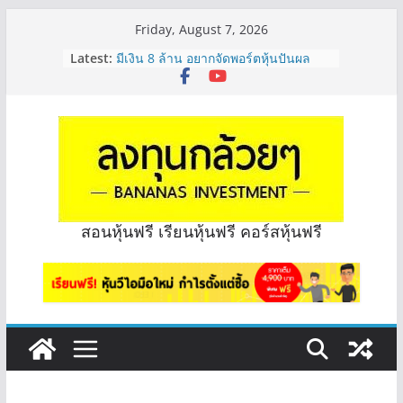
Skip
Friday, August 7, 2026
จะเลือกหุ้นแต่ละตัว ต้องดู Short –
to
Latest:
Long ของหุ้นตัวนั้นๆไหมคะ? | Q&A
content
กล้วยๆ EP.1164
มีเงิน 8 ล้าน อยากจัดพอร์ตหุ้นปันผล
ระยะยาว อุตสาหกรรมไหนดี? | Q&A
กล้วยๆ EP.1163
หุ้นซอสภูเขาทอง Sauce เหมาะถือเป็น
หุ้นปันผลไหม? | Q&A กล้วยๆ EP.1166
OSP vs CBG vs ICHI ควร DCA ตัวไหน
ดี? | Q&A กล้วยๆ EP.1165
รีวิวงบกลุ่ม Bank หุ้นไหนเหมาะถือเอา
สอนหุ้นฟรี เรียนหุ้นฟรี คอร์สหุ้นฟรี
“ปันผล” | EP.175