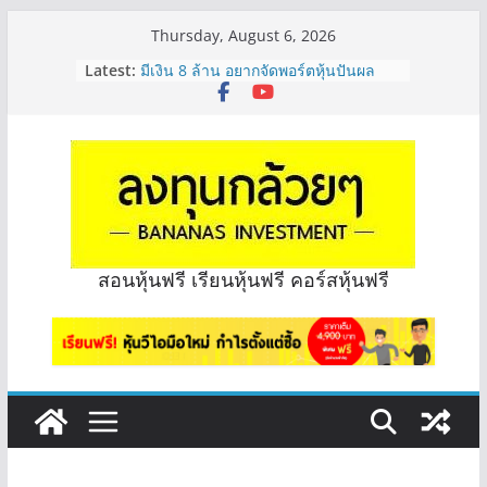
Skip
Thursday, August 6, 2026
to
Latest:
มีเงิน 8 ล้าน อยากจัดพอร์ตหุ้นปันผล
content
ระยะยาว อุตสาหกรรมไหนดี? | Q&A
กล้วยๆ EP.1163
หุ้นซอสภูเขาทอง Sauce เหมาะถือเป็น
หุ้นปันผลไหม? | Q&A กล้วยๆ EP.1166
OSP vs CBG vs ICHI ควร DCA ตัวไหน
ดี? | Q&A กล้วยๆ EP.1165
รีวิวงบกลุ่ม Bank หุ้นไหนเหมาะถือเอา
“ปันผล” | EP.175
จะเลือกหุ้นแต่ละตัว ต้องดู Short –
สอนหุ้นฟรี เรียนหุ้นฟรี คอร์สหุ้นฟรี
Long ของหุ้นตัวนั้นๆไหมคะ? | Q&A
กล้วยๆ EP.1164