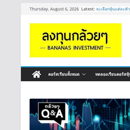
Skip
Latest:
จะเลือกหุ้นแต่ละตัว
Thursday, August 6, 2026
to
Long ของหุ้นตัวนั
กล้วยๆ EP.1164
content
มีเงิน 8 ล้าน อยาก
ระยะยาว อุตสาหก
กล้วยๆ EP.1163
หุ้นซอสภูเขาทอง S
หุ้นปันผลไหม? | Q
OSP vs CBG vs IC
ดี? | Q&A กล้วยๆ 
รีวิวงบกลุ่ม Bank 
“ปันผล” | EP.175
คอร์สเรียนทั้งหมด
ทดลองเรียนคอร์สหุ้น