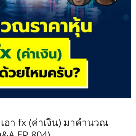
อา fx (ค่าเงิน) มาคำนวณ
Q&A EP.804)