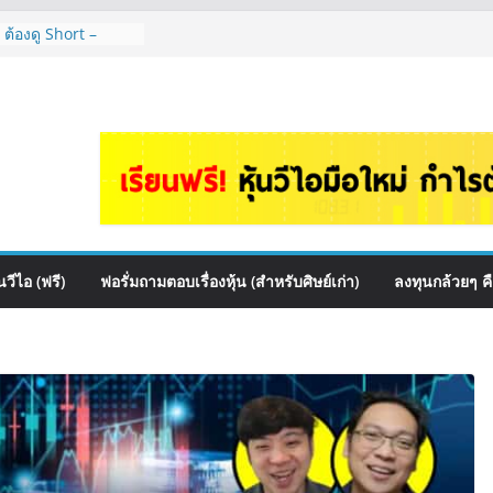
 ต้องดู Short –
้นๆไหมคะ? | Q&A
จัดพอร์ตหุ้นปันผล
รรมไหนดี? | Q&A
auce เหมาะถือเป็น
&A กล้วยๆ EP.1166
HI ควร DCA ตัวไหน
EP.1165
หุ้นไหนเหมาะถือเอา
วีไอ (ฟรี)
ฟอรั่มถามตอบเรื่องหุ้น (สำหรับศิษย์เก่า)
ลงทุนกล้วยๆ ค