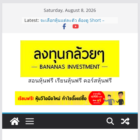
Skip
Saturday, August 8, 2026
to
Latest:
จะเลือกหุ้นแต่ละตัว ต้องดู Short –
content
Long ของหุ้นตัวนั้นๆไหมคะ? | Q&A
กล้วยๆ EP.1164
Hot Topic! อัปเดทงบ สื่อสาร, ค้าปลีก
ตัวไหนเหมาะถือเอาปันผล? | Hot Topic
EP.41
หุ้นซอสภูเขาทอง Sauce เหมาะถือเป็น
หุ้นปันผลไหม? | Q&A กล้วยๆ EP.1166
OSP vs CBG vs ICHI ควร DCA ตัวไหน
ดี? | Q&A กล้วยๆ EP.1165
สอนหุ้นฟรี เรียนหุ้นฟรี คอร์สหุ้นฟรี
รีวิวงบกลุ่ม Bank หุ้นไหนเหมาะถือเอา
“ปันผล” | EP.175