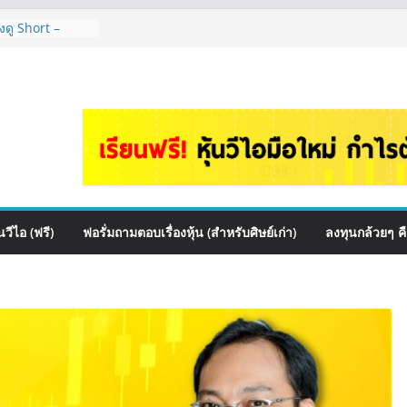
งดู Short –
ไหมคะ? | Q&A
อร์ตหุ้นปันผล
ไหนดี? | Q&A
e เหมาะถือเป็น
กล้วยๆ EP.1166
ควร DCA ตัวไหน
1165
นไหนเหมาะถือเอา
วีไอ (ฟรี)
ฟอรั่มถามตอบเรื่องหุ้น (สำหรับศิษย์เก่า)
ลงทุนกล้วยๆ ค