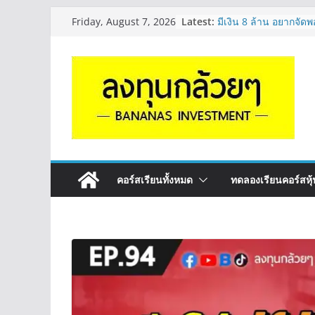
Skip
Latest:
มีเงิน 8 ล้าน อยากจัดพ
Friday, August 7, 2026
to
ระยะยาว อุตสาหกรรม
กล้วยๆ EP.1163
content
หุ้นซอสภูเขาทอง Sauc
หุ้นปันผลไหม? | Q&A 
OSP vs CBG vs ICHI 
ดี? | Q&A กล้วยๆ EP.
รีวิวงบกลุ่ม Bank หุ้
“ปันผล” | EP.175
จะเลือกหุ้นแต่ละตัว ต้อ
Long ของหุ้นตัวนั้นๆ
กล้วยๆ EP.1164
คอร์สเรียนทั้งหมด
ทดลองเรียนคอร์สหุ้น