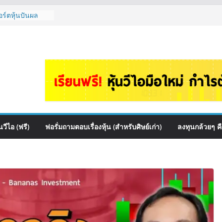
อร์ตหุ้นปันผล
ไหนดี? | Q&A
e เหมาะถือเป็น
กล้วยๆ EP.1166
ควร DCA ตัวไหน
1165
นไหนเหมาะถือเอา
งดู Short –
ไหมคะ? | Q&A
วีไอ (ฟรี)
ฟอรั่มถามตอบเรื่องหุ้น (สำหรับศิษย์เก่า)
ลงทุนกล้วยๆ ค