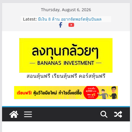
Skip
Thursday, August 6, 2026
to
Latest:
มีเงิน 8 ล้าน อยากจัดพอร์ตหุ้นปันผล
content
ระยะยาว อุตสาหกรรมไหนดี? | Q&A
กล้วยๆ EP.1163
หุ้นซอสภูเขาทอง Sauce เหมาะถือเป็น
หุ้นปันผลไหม? | Q&A กล้วยๆ EP.1166
OSP vs CBG vs ICHI ควร DCA ตัวไหน
ดี? | Q&A กล้วยๆ EP.1165
รีวิวงบกลุ่ม Bank หุ้นไหนเหมาะถือเอา
“ปันผล” | EP.175
จะเลือกหุ้นแต่ละตัว ต้องดู Short –
สอนหุ้นฟรี เรียนหุ้นฟรี คอร์สหุ้นฟรี
Long ของหุ้นตัวนั้นๆไหมคะ? | Q&A
กล้วยๆ EP.1164