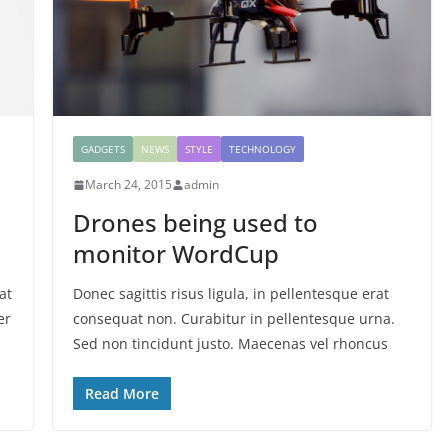
GADGETS
NEWS
STYLE
TECHNOLOGY
March 24, 2015
admin
Drones being used to
monitor WordCup
at
Donec sagittis risus ligula, in pellentesque erat
er
consequat non. Curabitur in pellentesque urna.
Sed non tincidunt justo. Maecenas vel rhoncus
Read More