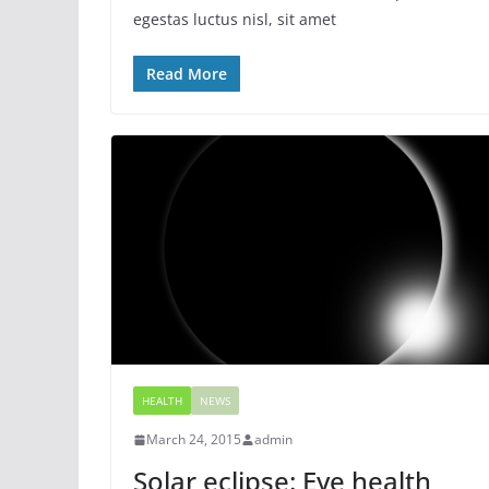
egestas luctus nisl, sit amet
Read More
HEALTH
NEWS
March 24, 2015
admin
Solar eclipse: Eye health