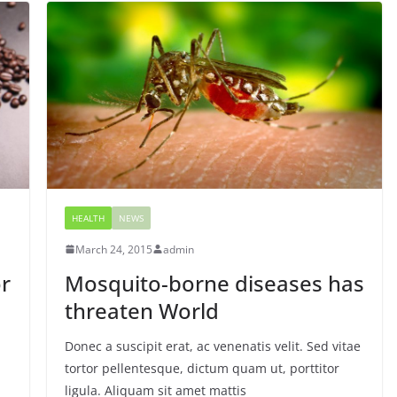
HEALTH
NEWS
March 24, 2015
admin
or
Mosquito-borne diseases has
threaten World
Donec a suscipit erat, ac venenatis velit. Sed vitae
tortor pellentesque, dictum quam ut, porttitor
ligula. Aliquam sit amet mattis