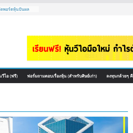
จัดพอร์ตหุ้นปันผล
รรมไหนดี? | Q&A
auce เหมาะถือเป็น
&A กล้วยๆ EP.1166
HI ควร DCA ตัวไหน
EP.1165
หุ้นไหนเหมาะถือเอา
 ต้องดู Short –
้นๆไหมคะ? | Q&A
วีไอ (ฟรี)
ฟอรั่มถามตอบเรื่องหุ้น (สำหรับศิษย์เก่า)
ลงทุนกล้วยๆ ค