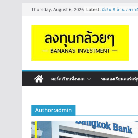
Skip
Latest:
มีเงิน 8 ล้าน อยาก
Thursday, August 6, 2026
to
ระยะยาว อุตสาหก
กล้วยๆ EP.1163
content
หุ้นซอสภูเขาทอง S
หุ้นปันผลไหม? | Q
OSP vs CBG vs IC
ดี? | Q&A กล้วยๆ 
รีวิวงบกลุ่ม Bank 
“ปันผล” | EP.175
จะเลือกหุ้นแต่ละตัว
Long ของหุ้นตัวนั
กล้วยๆ EP.1164
คอร์สเรียนทั้งหมด
ทดลองเรียนคอร์สหุ้น
Author:
admin