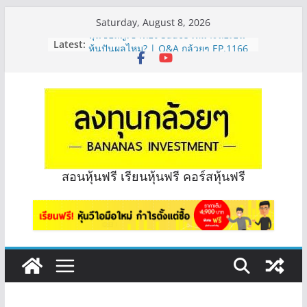
Skip
Saturday, August 8, 2026
to
Latest:
หุ้นซอสภูเขาทอง Sauce เหมาะถือเป็น
content
หุ้นปันผลไหม? | Q&A กล้วยๆ EP.1166
OSP vs CBG vs ICHI ควร DCA ตัวไหน
ดี? | Q&A กล้วยๆ EP.1165
รีวิวงบกลุ่ม Bank หุ้นไหนเหมาะถือเอา
“ปันผล” | EP.175
จะเลือกหุ้นแต่ละตัว ต้องดู Short –
Long ของหุ้นตัวนั้นๆไหมคะ? | Q&A
กล้วยๆ EP.1164
Hot Topic! อัปเดทงบ สื่อสาร, ค้าปลีก
สอนหุ้นฟรี เรียนหุ้นฟรี คอร์สหุ้นฟรี
ตัวไหนเหมาะถือเอาปันผล? | Hot Topic
EP.41