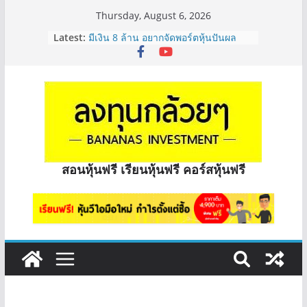
Thursday, August 6, 2026
Latest:
มีเงิน 8 ล้าน อยากจัดพอร์ตหุ้นปันผล
ระยะยาว อุตสาหกรรมไหนดี? | Q&A
กล้วยๆ EP.1163
หุ้นซอสภูเขาทอง Sauce เหมาะถือเป็น
หุ้นปันผลไหม? | Q&A กล้วยๆ EP.1166
OSP vs CBG vs ICHI ควร DCA ตัวไหน
ดี? | Q&A กล้วยๆ EP.1165
รีวิวงบกลุ่ม Bank หุ้นไหนเหมาะถือเอา
“ปันผล” | EP.175
จะเลือกหุ้นแต่ละตัว ต้องดู Short –
สอนหุ้นฟรี เรียนหุ้นฟรี คอร์สหุ้นฟรี
Long ของหุ้นตัวนั้นๆไหมคะ? | Q&A
กล้วยๆ EP.1164