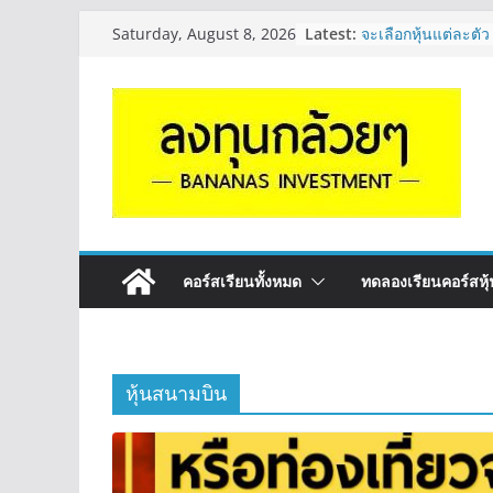
Skip
Latest:
จะเลือกหุ้นแต่ละตัว
Saturday, August 8, 2026
to
Long ของหุ้นตัวนั
กล้วยๆ EP.1164
content
Hot Topic! อัปเดทงบ
ตัวไหนเหมาะถือเอา
EP.41
หุ้นซอสภูเขาทอง S
หุ้นปันผลไหม? | Q
OSP vs CBG vs IC
ดี? | Q&A กล้วยๆ 
รีวิวงบกลุ่ม Bank 
“ปันผล” | EP.175
คอร์สเรียนทั้งหมด
ทดลองเรียนคอร์สหุ้น
หุ้นสนามบิน