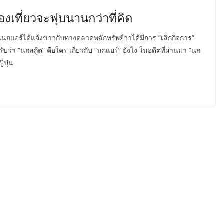
่องเที่ยวจะฟุบนานกว่าที่คิด
บินนกแอร์ได้แจ้งข่าวกับทางตลาดหลักทรัพย์ว่าได้มีการ “เลิกกิจการ”
ว่า “นกสกู๊ต” คือใคร เกี่ยวกับ “นกแอร์” ยังไง ในอดีตที่ผ่านมา “นก
่ปุ่น