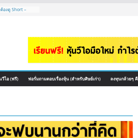
 ต้องดู Short –
้นๆไหมคะ? | Q&A
 สื่อสาร, ค้าปลีก
ปันผล? | Hot Topic
auce เหมาะถือเป็น
&A กล้วยๆ EP.1166
HI ควร DCA ตัวไหน
EP.1165
หุ้นไหนเหมาะถือเอา
วีไอ (ฟรี)
ฟอรั่มถามตอบเรื่องหุ้น (สำหรับศิษย์เก่า)
ลงทุนกล้วยๆ ค