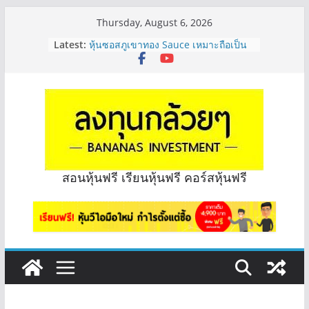
Skip
Thursday, August 6, 2026
to
Latest:
หุ้นซอสภูเขาทอง Sauce เหมาะถือเป็น
content
หุ้นปันผลไหม? | Q&A กล้วยๆ EP.1166
OSP vs CBG vs ICHI ควร DCA ตัวไหน
ดี? | Q&A กล้วยๆ EP.1165
รีวิวงบกลุ่ม Bank หุ้นไหนเหมาะถือเอา
“ปันผล” | EP.175
จะเลือกหุ้นแต่ละตัว ต้องดู Short –
Long ของหุ้นตัวนั้นๆไหมคะ? | Q&A
กล้วยๆ EP.1164
มีเงิน 8 ล้าน อยากจัดพอร์ตหุ้นปันผล
สอนหุ้นฟรี เรียนหุ้นฟรี คอร์สหุ้นฟรี
ระยะยาว อุตสาหกรรมไหนดี? | Q&A
กล้วยๆ EP.1163