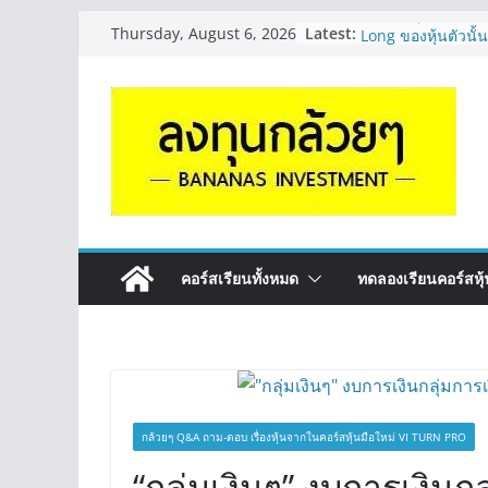
Skip
จะเลือกหุ้นแต่ละตัว
Latest:
Thursday, August 6, 2026
Long ของหุ้นตัวนั
to
กล้วยๆ EP.1164
content
มีเงิน 8 ล้าน อยาก
ระยะยาว อุตสาหก
กล้วยๆ EP.1163
หุ้นซอสภูเขาทอง S
หุ้นปันผลไหม? | Q
OSP vs CBG vs IC
ดี? | Q&A กล้วยๆ 
รีวิวงบกลุ่ม Bank 
“ปันผล” | EP.175
คอร์สเรียนทั้งหมด
ทดลองเรียนคอร์สหุ้น
กล้วยๆ Q&A ถาม-ตอบ เรื่องหุ้นจากในคอร์สหุ้นมือใหม่ VI TURN PRO
“กลุ่มเงินๆ” งบการเงินกลุ