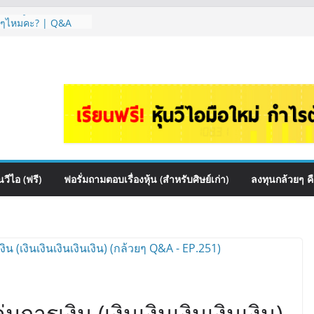
 ต้องดู Short –
้นๆไหมคะ? | Q&A
จัดพอร์ตหุ้นปันผล
รรมไหนดี? | Q&A
auce เหมาะถือเป็น
&A กล้วยๆ EP.1166
HI ควร DCA ตัวไหน
EP.1165
หุ้นไหนเหมาะถือเอา
วีไอ (ฟรี)
ฟอรั่มถามตอบเรื่องหุ้น (สำหรับศิษย์เก่า)
ลงทุนกล้วยๆ ค
่มการเงิน (เงินเงินเงินเงินเงิน)