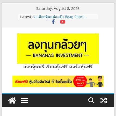
Skip
Saturday, August 8, 2026
to
Latest:
จะเลือกหุ้นแต่ละตัว ต้องดู Short –
content
Long ของหุ้นตัวนั้นๆไหมคะ? | Q&A
กล้วยๆ EP.1164
Hot Topic! อัปเดทงบ สื่อสาร, ค้าปลีก
ตัวไหนเหมาะถือเอาปันผล? | Hot Topic
EP.41
หุ้นซอสภูเขาทอง Sauce เหมาะถือเป็น
หุ้นปันผลไหม? | Q&A กล้วยๆ EP.1166
OSP vs CBG vs ICHI ควร DCA ตัวไหน
ดี? | Q&A กล้วยๆ EP.1165
สอนหุ้นฟรี เรียนหุ้นฟรี คอร์สหุ้นฟรี
รีวิวงบกลุ่ม Bank หุ้นไหนเหมาะถือเอา
“ปันผล” | EP.175