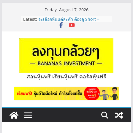
Skip
Friday, August 7, 2026
to
Latest:
จะเลือกหุ้นแต่ละตัว ต้องดู Short –
content
Long ของหุ้นตัวนั้นๆไหมคะ? | Q&A
กล้วยๆ EP.1164
มีเงิน 8 ล้าน อยากจัดพอร์ตหุ้นปันผล
ระยะยาว อุตสาหกรรมไหนดี? | Q&A
กล้วยๆ EP.1163
หุ้นซอสภูเขาทอง Sauce เหมาะถือเป็น
หุ้นปันผลไหม? | Q&A กล้วยๆ EP.1166
OSP vs CBG vs ICHI ควร DCA ตัวไหน
ดี? | Q&A กล้วยๆ EP.1165
สอนหุ้นฟรี เรียนหุ้นฟรี คอร์สหุ้นฟรี
รีวิวงบกลุ่ม Bank หุ้นไหนเหมาะถือเอา
“ปันผล” | EP.175