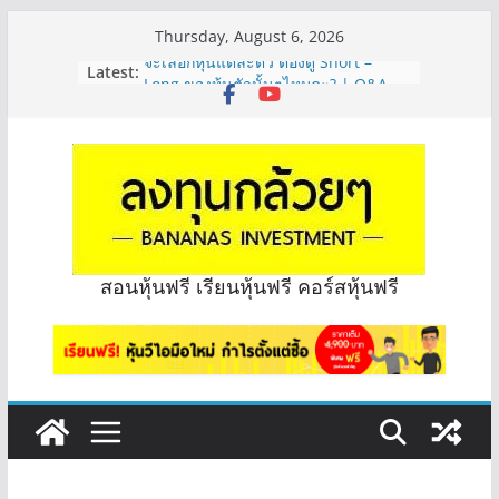
Skip
Thursday, August 6, 2026
to
จะเลือกหุ้นแต่ละตัว ต้องดู Short –
Latest:
content
Long ของหุ้นตัวนั้นๆไหมคะ? | Q&A
กล้วยๆ EP.1164
มีเงิน 8 ล้าน อยากจัดพอร์ตหุ้นปันผล
ระยะยาว อุตสาหกรรมไหนดี? | Q&A
กล้วยๆ EP.1163
หุ้นซอสภูเขาทอง Sauce เหมาะถือเป็น
หุ้นปันผลไหม? | Q&A กล้วยๆ EP.1166
OSP vs CBG vs ICHI ควร DCA ตัวไหน
ดี? | Q&A กล้วยๆ EP.1165
สอนหุ้นฟรี เรียนหุ้นฟรี คอร์สหุ้นฟรี
รีวิวงบกลุ่ม Bank หุ้นไหนเหมาะถือเอา
“ปันผล” | EP.175