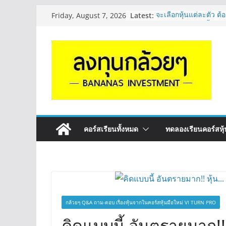
Skip
Latest:
จะเลือกหุ้นแต่ละตัว ต้อ
Friday, August 7, 2026
to
Long ของหุ้นตัวนั้นๆ
กล้วยๆ EP.1164
content
มีเงิน 8 ล้าน อยากจัดพ
ระยะยาว อุตสาหกรรม
กล้วยๆ EP.1163
หุ้นซอสภูเขาทอง Sauc
หุ้นปันผลไหม? | Q&A 
OSP vs CBG vs ICHI 
ดี? | Q&A กล้วยๆ EP.
รีวิวงบกลุ่ม Bank หุ้
“ปันผล” | EP.175
คอร์สเรียนทั้งหมด
ทดลองเรียนคอร์สหุ้น
กล้วยๆ Q&A ถาม-ตอบ เรื่องหุ้นจากในคอร์สหุ้นมือใหม่ VI TURN PRO
คิดแบบนี้ อันตรายมาก!!