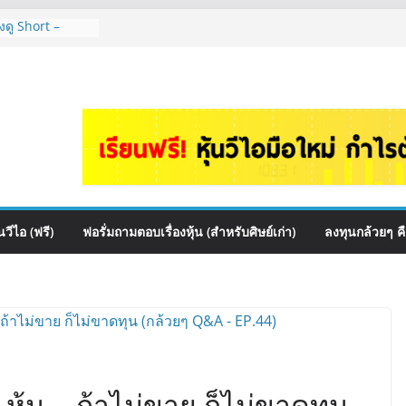
งดู Short –
ไหมคะ? | Q&A
อร์ตหุ้นปันผล
ไหนดี? | Q&A
e เหมาะถือเป็น
กล้วยๆ EP.1166
ควร DCA ตัวไหน
1165
นไหนเหมาะถือเอา
วีไอ (ฟรี)
ฟอรั่มถามตอบเรื่องหุ้น (สำหรับศิษย์เก่า)
ลงทุนกล้วยๆ ค
 หุ้น… ถ้าไม่ขาย ก็ไม่ขาดทุน