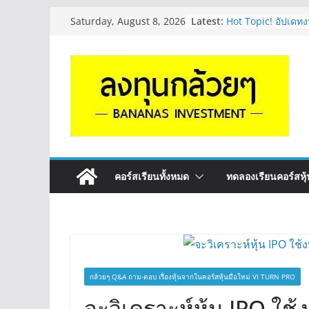
Skip
Latest:
Hot Topic! อัปเดทงบ
Saturday, August 8, 2026
to
ตัวไหนเหมาะถือเอา
EP.41
content
หุ้นซอสภูเขาทอง S
หุ้นปันผลไหม? | Q
OSP vs CBG vs IC
ดี? | Q&A กล้วยๆ 
รีวิวงบกลุ่ม Bank 
“ปันผล” | EP.175
จะเลือกหุ้นแต่ละตัว
Long ของหุ้นตัวนั
กล้วยๆ EP.1164
คอร์สเรียนทั้งหมด
ทดลองเรียนคอร์สหุ้น
กล้วยๆ Q&A ถาม-ตอบ เรื่องหุ้นจากในคอร์สหุ้นมือใหม่ VI TURN PRO
จะวิเคราะห์หุ้น IPO ใช