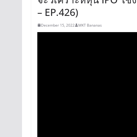
– EP.426)
December 15, 2022
MKT Bananas