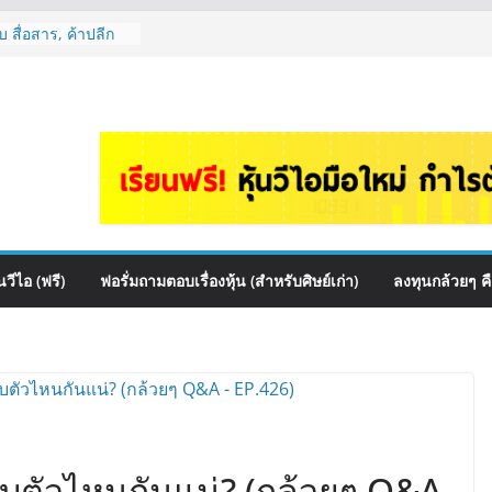
 สื่อสาร, ค้าปลีก
ปันผล? | Hot Topic
auce เหมาะถือเป็น
&A กล้วยๆ EP.1166
HI ควร DCA ตัวไหน
EP.1165
หุ้นไหนเหมาะถือเอา
 ต้องดู Short –
้นๆไหมคะ? | Q&A
วีไอ (ฟรี)
ฟอรั่มถามตอบเรื่องหุ้น (สำหรับศิษย์เก่า)
ลงทุนกล้วยๆ ค
้งบตัวไหนกันแน่? (กล้วยๆ Q&A