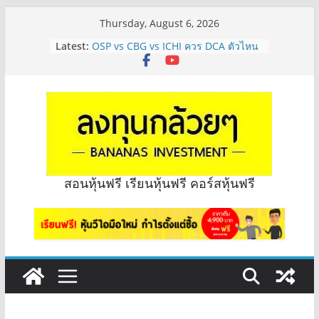
Skip
Thursday, August 6, 2026
to
Latest:
OSP vs CBG vs ICHI ควร DCA ตัวไหน
content
ดี? | Q&A กล้วยๆ EP.1165
รีวิวงบกลุ่ม Bank หุ้นไหนเหมาะถือเอา
“ปันผล” | EP.175
จะเลือกหุ้นแต่ละตัว ต้องดู Short –
Long ของหุ้นตัวนั้นๆไหมคะ? | Q&A
กล้วยๆ EP.1164
มีเงิน 8 ล้าน อยากจัดพอร์ตหุ้นปันผล
ระยะยาว อุตสาหกรรมไหนดี? | Q&A
กล้วยๆ EP.1163
สอนหุ้นฟรี เรียนหุ้นฟรี คอร์สหุ้นฟรี
หุ้นซอสภูเขาทอง Sauce เหมาะถือเป็น
หุ้นปันผลไหม? | Q&A กล้วยๆ EP.1166