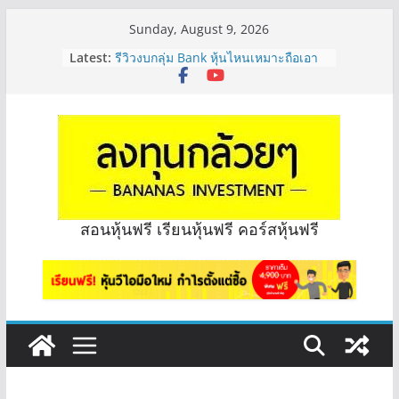
Skip
Sunday, August 9, 2026
to
Latest:
รีวิวงบกลุ่ม Bank หุ้นไหนเหมาะถือเอา
content
“ปันผล” | EP.175
PROSPECT REIT มือใหม่ ลงทุนได้ไหม
ครับ? | Q&A กล้วยๆ EP.1167
Hot Topic! อัปเดทงบ สื่อสาร, ค้าปลีก
ตัวไหนเหมาะถือเอาปันผล? | Hot Topic
EP.41
หุ้นซอสภูเขาทอง Sauce เหมาะถือเป็น
หุ้นปันผลไหม? | Q&A กล้วยๆ EP.1166
OSP vs CBG vs ICHI ควร DCA ตัวไหน
สอนหุ้นฟรี เรียนหุ้นฟรี คอร์สหุ้นฟรี
ดี? | Q&A กล้วยๆ EP.1165