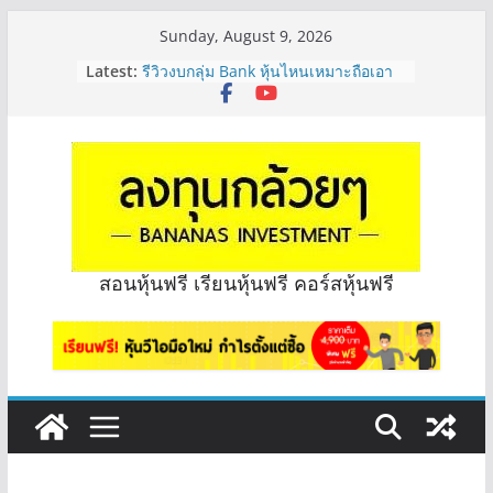
Skip
Sunday, August 9, 2026
to
Latest:
รีวิวงบกลุ่ม Bank หุ้นไหนเหมาะถือเอา
content
“ปันผล” | EP.175
PROSPECT REIT มือใหม่ ลงทุนได้ไหม
ครับ? | Q&A กล้วยๆ EP.1167
Hot Topic! อัปเดทงบ สื่อสาร, ค้าปลีก
ตัวไหนเหมาะถือเอาปันผล? | Hot Topic
EP.41
หุ้นซอสภูเขาทอง Sauce เหมาะถือเป็น
หุ้นปันผลไหม? | Q&A กล้วยๆ EP.1166
OSP vs CBG vs ICHI ควร DCA ตัวไหน
สอนหุ้นฟรี เรียนหุ้นฟรี คอร์สหุ้นฟรี
ดี? | Q&A กล้วยๆ EP.1165