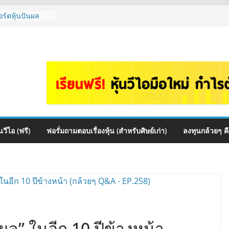
อร์ตหุ้นปันผล
ไหนดี? | Q&A
e เหมาะถือเป็น
กล้วยๆ EP.1166
ควร DCA ตัวไหน
1165
นไหนเหมาะถือเอา
งดู Short –
ไหมคะ? | Q&A
วีไอ (ฟรี)
ฟอรั่มถามตอบเรื่องหุ้น (สำหรับศิษย์เก่า)
ลงทุนกล้วยๆ ค
้ผล” ในอีก 10 ปีข้างหน้า