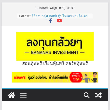
Skip
Sunday, August 9, 2026
to
Latest:
รีวิวงบกลุ่ม Bank หุ้นไหนเหมาะถือเอา
content
“ปันผล” | EP.175
PROSPECT REIT มือใหม่ ลงทุนได้ไหม
ครับ? | Q&A กล้วยๆ EP.1167
Hot Topic! อัปเดทงบ สื่อสาร, ค้าปลีก
ตัวไหนเหมาะถือเอาปันผล? | Hot Topic
EP.41
หุ้นซอสภูเขาทอง Sauce เหมาะถือเป็น
หุ้นปันผลไหม? | Q&A กล้วยๆ EP.1166
OSP vs CBG vs ICHI ควร DCA ตัวไหน
สอนหุ้นฟรี เรียนหุ้นฟรี คอร์สหุ้นฟรี
ดี? | Q&A กล้วยๆ EP.1165