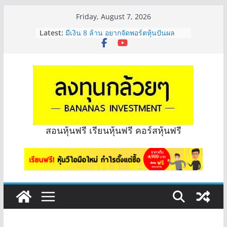
Skip
Friday, August 7, 2026
to
Latest:
มีเงิน 8 ล้าน อยากจัดพอร์ตหุ้นปันผล
content
ระยะยาว อุตสาหกรรมไหนดี? | Q&A
กล้วยๆ EP.1163
หุ้นซอสภูเขาทอง Sauce เหมาะถือเป็น
หุ้นปันผลไหม? | Q&A กล้วยๆ EP.1166
OSP vs CBG vs ICHI ควร DCA ตัวไหน
ดี? | Q&A กล้วยๆ EP.1165
รีวิวงบกลุ่ม Bank หุ้นไหนเหมาะถือเอา
“ปันผล” | EP.175
จะเลือกหุ้นแต่ละตัว ต้องดู Short –
สอนหุ้นฟรี เรียนหุ้นฟรี คอร์สหุ้นฟรี
Long ของหุ้นตัวนั้นๆไหมคะ? | Q&A
กล้วยๆ EP.1164