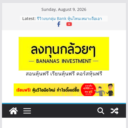
Skip
Sunday, August 9, 2026
to
Latest:
รีวิวงบกลุ่ม Bank หุ้นไหนเหมาะถือเอา
content
“ปันผล” | EP.175
PROSPECT REIT มือใหม่ ลงทุนได้ไหม
ครับ? | Q&A กล้วยๆ EP.1167
Hot Topic! อัปเดทงบ สื่อสาร, ค้าปลีก
ตัวไหนเหมาะถือเอาปันผล? | Hot Topic
EP.41
หุ้นซอสภูเขาทอง Sauce เหมาะถือเป็น
หุ้นปันผลไหม? | Q&A กล้วยๆ EP.1166
OSP vs CBG vs ICHI ควร DCA ตัวไหน
สอนหุ้นฟรี เรียนหุ้นฟรี คอร์สหุ้นฟรี
ดี? | Q&A กล้วยๆ EP.1165