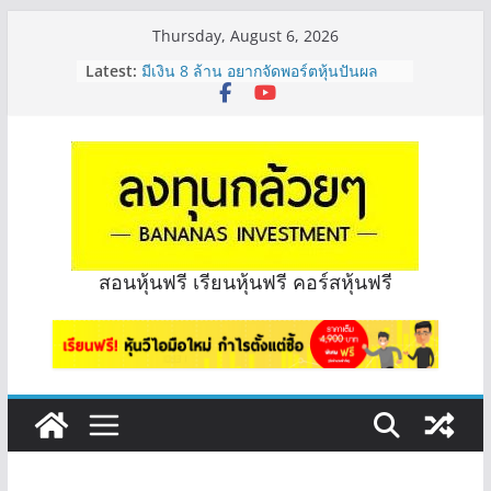
Skip
Thursday, August 6, 2026
to
Latest:
มีเงิน 8 ล้าน อยากจัดพอร์ตหุ้นปันผล
content
ระยะยาว อุตสาหกรรมไหนดี? | Q&A
กล้วยๆ EP.1163
หุ้นซอสภูเขาทอง Sauce เหมาะถือเป็น
หุ้นปันผลไหม? | Q&A กล้วยๆ EP.1166
OSP vs CBG vs ICHI ควร DCA ตัวไหน
ดี? | Q&A กล้วยๆ EP.1165
รีวิวงบกลุ่ม Bank หุ้นไหนเหมาะถือเอา
“ปันผล” | EP.175
จะเลือกหุ้นแต่ละตัว ต้องดู Short –
สอนหุ้นฟรี เรียนหุ้นฟรี คอร์สหุ้นฟรี
Long ของหุ้นตัวนั้นๆไหมคะ? | Q&A
กล้วยๆ EP.1164