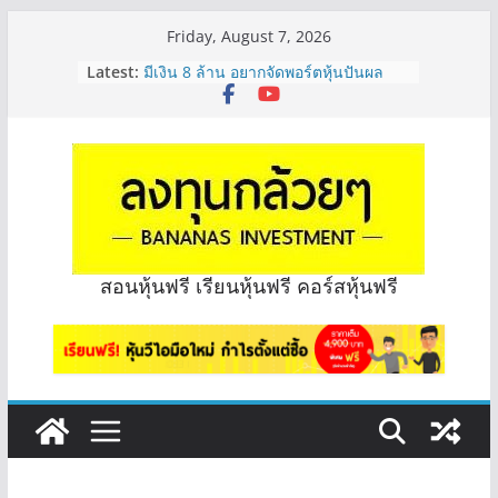
Skip
Friday, August 7, 2026
to
Latest:
มีเงิน 8 ล้าน อยากจัดพอร์ตหุ้นปันผล
content
ระยะยาว อุตสาหกรรมไหนดี? | Q&A
กล้วยๆ EP.1163
หุ้นซอสภูเขาทอง Sauce เหมาะถือเป็น
หุ้นปันผลไหม? | Q&A กล้วยๆ EP.1166
OSP vs CBG vs ICHI ควร DCA ตัวไหน
ดี? | Q&A กล้วยๆ EP.1165
รีวิวงบกลุ่ม Bank หุ้นไหนเหมาะถือเอา
“ปันผล” | EP.175
จะเลือกหุ้นแต่ละตัว ต้องดู Short –
สอนหุ้นฟรี เรียนหุ้นฟรี คอร์สหุ้นฟรี
Long ของหุ้นตัวนั้นๆไหมคะ? | Q&A
กล้วยๆ EP.1164