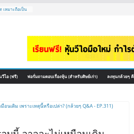
e เหมาะถือเป็น
กล้วยๆ EP.1166
ควร DCA ตัวไหน
1165
นไหนเหมาะถือเอา
งดู Short –
ไหมคะ? | Q&A
อร์ตหุ้นปันผล
ไหนดี? | Q&A
วีไอ (ฟรี)
ฟอรั่มถามตอบเรื่องหุ้น (สำหรับศิษย์เก่า)
ลงทุนกล้วยๆ ค
อบนี้ อาจจะไม่เหมือนเดิม