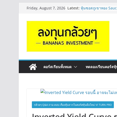
Skip
Latest:
หุ้นซอสภูเขาทอง Sauc
Friday, August 7, 2026
to
หุ้นปันผลไหม? | Q&A 
OSP vs CBG vs ICHI 
content
ดี? | Q&A กล้วยๆ EP.
รีวิวงบกลุ่ม Bank หุ้
“ปันผล” | EP.175
จะเลือกหุ้นแต่ละตัว ต้อ
Long ของหุ้นตัวนั้นๆ
กล้วยๆ EP.1164
มีเงิน 8 ล้าน อยากจัดพ
ระยะยาว อุตสาหกรรม
กล้วยๆ EP.1163
คอร์สเรียนทั้งหมด
ทดลองเรียนคอร์สหุ้น
กล้วยๆ Q&A ถาม-ตอบ เรื่องหุ้นจากในคอร์สหุ้นมือใหม่ VI TURN PRO
Inverted Yield Curve ร