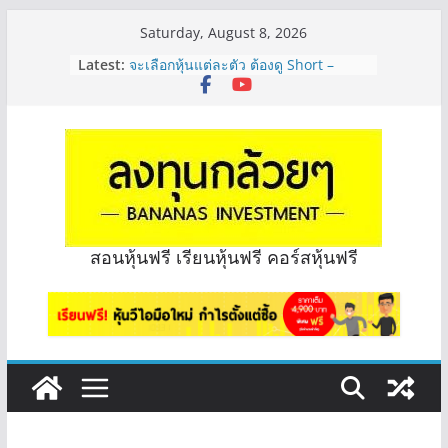
Skip
Saturday, August 8, 2026
to
Latest:
จะเลือกหุ้นแต่ละตัว ต้องดู Short –
content
Long ของหุ้นตัวนั้นๆไหมคะ? | Q&A
กล้วยๆ EP.1164
Hot Topic! อัปเดทงบ สื่อสาร, ค้าปลีก
ตัวไหนเหมาะถือเอาปันผล? | Hot Topic
EP.41
หุ้นซอสภูเขาทอง Sauce เหมาะถือเป็น
หุ้นปันผลไหม? | Q&A กล้วยๆ EP.1166
OSP vs CBG vs ICHI ควร DCA ตัวไหน
ดี? | Q&A กล้วยๆ EP.1165
สอนหุ้นฟรี เรียนหุ้นฟรี คอร์สหุ้นฟรี
รีวิวงบกลุ่ม Bank หุ้นไหนเหมาะถือเอา
“ปันผล” | EP.175