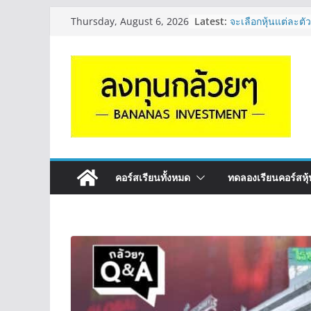
Skip
Latest:
จะเลือกหุ้นแต่ละตัว
Thursday, August 6, 2026
to
Long ของหุ้นตัวนั
กล้วยๆ EP.1164
content
มีเงิน 8 ล้าน อยาก
ระยะยาว อุตสาหก
กล้วยๆ EP.1163
หุ้นซอสภูเขาทอง S
หุ้นปันผลไหม? | Q
OSP vs CBG vs IC
ดี? | Q&A กล้วยๆ 
รีวิวงบกลุ่ม Bank 
“ปันผล” | EP.175
คอร์สเรียนทั้งหมด
ทดลองเรียนคอร์สหุ้น