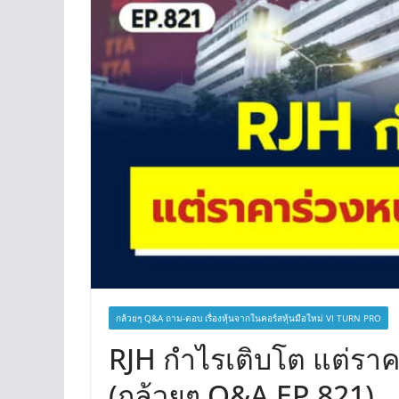
กล้วยๆ Q&A ถาม-ตอบ เรื่องหุ้นจากในคอร์สหุ้นมือใหม่ VI TURN PRO
RJH กำไรเติบโต แต่รา
(กล้วยๆ Q&A EP.821)