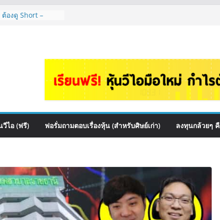
 ต้องดู Short –
้นๆไหมคะ? | Q&A
จัดพอร์ตหุ้นปันผล
รรมไหนดี? | Q&A
auce เหมาะถือเป็น
&A กล้วยๆ EP.1166
HI ควร DCA ตัวไหน
EP.1165
หุ้นไหนเหมาะถือเอา
วีไอ (ฟรี)
ฟอรั่มถามตอบเรื่องหุ้น (สำหรับศิษย์เก่า)
ลงทุนกล้วยๆ ค