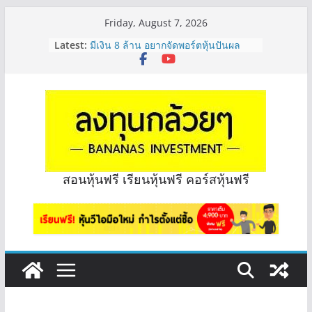
Skip
Friday, August 7, 2026
to
Latest:
มีเงิน 8 ล้าน อยากจัดพอร์ตหุ้นปันผล
content
ระยะยาว อุตสาหกรรมไหนดี? | Q&A
กล้วยๆ EP.1163
หุ้นซอสภูเขาทอง Sauce เหมาะถือเป็น
หุ้นปันผลไหม? | Q&A กล้วยๆ EP.1166
OSP vs CBG vs ICHI ควร DCA ตัวไหน
ดี? | Q&A กล้วยๆ EP.1165
รีวิวงบกลุ่ม Bank หุ้นไหนเหมาะถือเอา
“ปันผล” | EP.175
จะเลือกหุ้นแต่ละตัว ต้องดู Short –
สอนหุ้นฟรี เรียนหุ้นฟรี คอร์สหุ้นฟรี
Long ของหุ้นตัวนั้นๆไหมคะ? | Q&A
กล้วยๆ EP.1164